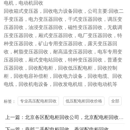
电机，电动机回收
回收箱式变压器，回收
电力设备回收
，公司主要:回收二
手变压器，电力
变压器回收
，干式
变压器回收
，调压
变
压器回收
，油浸
变压器回收
，磁性
变压器回收
，无载调
压
变压器回收
，厢式
变压器回收
，电厂
变压器回收
，特
种
变压器回收
，矿山专用
变压器回收
，露天
变压器回
收
，树脂
变压器回收
，耐高温
变压器回收
，电车专用
变
压器回收
，厢式变电站回收，特种
变压器回收
，普通
变
压器回收
，回收配电柜，回收低压配电柜，回收控制
柜，回收电容补偿柜，回收电力设备，回收电缆、回收
电线，回收机电设备，回收发电机组，回收电动机等
专业高压配电柜回收
低压配电柜回收价格
全部
标签：
上一篇：北京各区配电柜回收公司，北京配电柜回收价格
下一篇：燕郊二手配电柜回收，香河配电柜回收